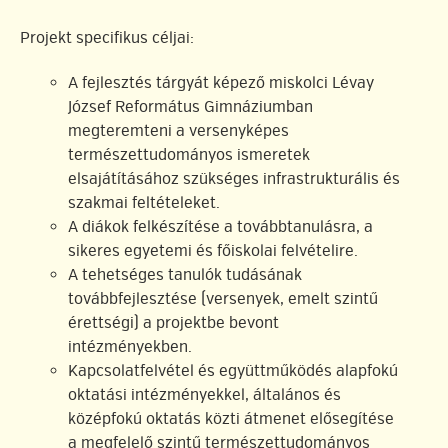
Projekt specifikus céljai:
A fejlesztés tárgyát képező miskolci Lévay
József Református Gimnáziumban
megteremteni a versenyképes
természettudományos ismeretek
elsajátításához szükséges infrastrukturális és
szakmai feltételeket.
A diákok felkészítése a továbbtanulásra, a
sikeres egyetemi és főiskolai felvételire.
A tehetséges tanulók tudásának
továbbfejlesztése (versenyek, emelt szintű
érettségi) a projektbe bevont
intézményekben.
Kapcsolatfelvétel és együttműködés alapfokú
oktatási intézményekkel, általános és
középfokú oktatás közti átmenet elősegítése
a megfelelő szintű természettudományos