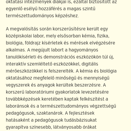
oktatási intézmények diákjai is, ezáltal biztosított az
egyenlő esélyű hozzáférés a magas szintű
természettudományos képzéshez.
A megvalósítás során korszerűsítésre került egy
középiskolai labor, mely elsősorban kémia, fizika,
biológia, földrajz kísérletek és mérések elvégzésére
alkalmas. A megújult labort a hagyományos
tanulókísérleti és demonstrációs eszközökön túl új,
interaktív szemléltető eszközökkel, digitális
mérőeszközökkel is felszerelték. A kémia és biológia
oktatásához megfelelő minőségű és mennyiségű
vegyszerek és anyagok kerültek beszerzésre. A
korszerű laboratóriumi gyakorlatok levezetésére
továbbképzések keretében kaptak felkészítést a
laboránsok és a természettudományos végzettségű
pedagógusok, szaktanárok. A fejlesztések
hatásaként a pedagógusok tudásbázisukat
gyarapítva színesebb, látványosabb órákat