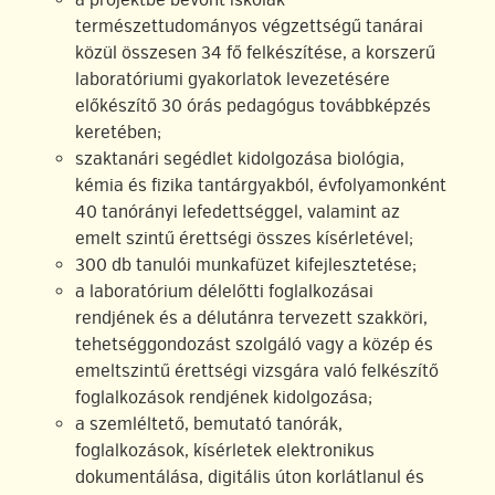
a projektbe bevont iskolák
természettudományos végzettségű tanárai
közül összesen 34 fő felkészítése, a korszerű
laboratóriumi gyakorlatok levezetésére
előkészítő 30 órás pedagógus továbbképzés
keretében;
szaktanári segédlet kidolgozása biológia,
kémia és fizika tantárgyakból, évfolyamonként
40 tanórányi lefedettséggel, valamint az
emelt szintű érettségi összes kísérletével;
300 db tanulói munkafüzet kifejlesztetése;
a laboratórium délelőtti foglalkozásai
rendjének és a délutánra tervezett szakköri,
tehetséggondozást szolgáló vagy a közép és
emeltszintű érettségi vizsgára való felkészítő
foglalkozások rendjének kidolgozása;
a szemléltető, bemutató tanórák,
foglalkozások, kísérletek elektronikus
dokumentálása, digitális úton korlátlanul és