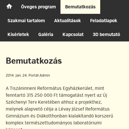
Főoldal
Öveges program
Bemutatkozás
Szakmai tartalom
Aktualitások
Feladatlapok
Kísérletek
Galéria
Kapcsolat
3D bemutató
Bemutatkozás
2014. Jan. 24.
Portál Admin
A Tiszáninneni Református Egyházkerület, mint
fenntartó 315 250 000 Ft támogatást nyert az Új
Széchenyi Terv Keretében ahhoz a projekthez,
melynek alapvető célja a Lévay József Református
Gimnázium és Diákotthonban kialakítandó korszerű
komplex természettudományos laboratóriumi