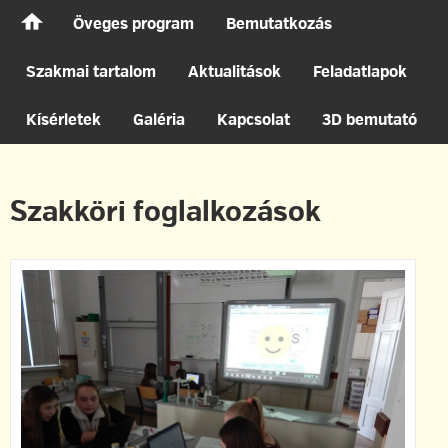
Főoldal
Öveges program
Bemutatkozás
Szakmai tartalom
Aktualitások
Feladatlapok
Kísérletek
Galéria
Kapcsolat
3D bemutató
Szakköri foglalkozások