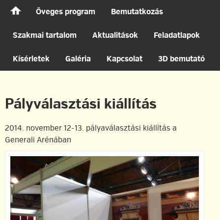
Főoldal
Öveges program
Bemutatkozás
Szakmai tartalom
Aktualitások
Feladatlapok
Kísérletek
Galéria
Kapcsolat
3D bemutató
Pályválasztási kiállítás
2014. november 12-13. pályaválasztási kiállítás a
Generali Arénában